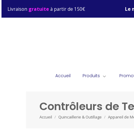
Livraison
gratuite
à partir de 150€
Le 
Accueil
Produits
Promo

Contrôleurs de Ter
Accueil
Quincaillerie & Outillage
Appareil de M