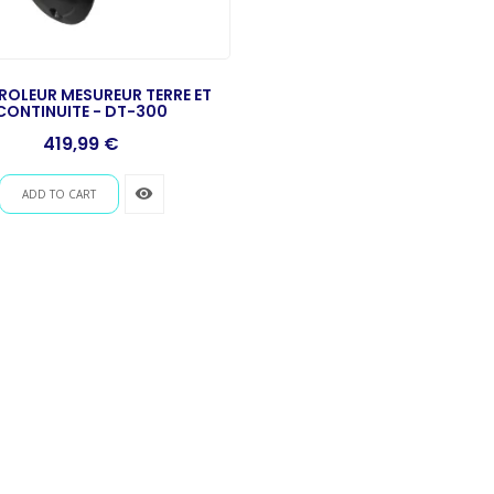
OLEUR MESUREUR TERRE ET
CONTINUITE - DT-300
Prix
419,99 €
remove_red_eye
ADD TO CART