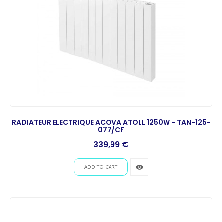
RADIATEUR ELECTRIQUE ACOVA ATOLL 1250W - TAN-125-
077/CF
Prix
339,99 €
remove_red_eye
ADD TO CART