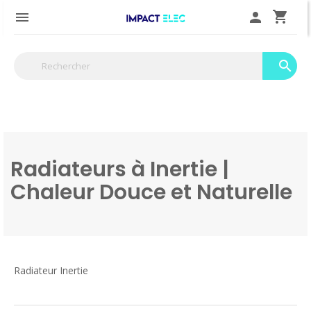
shopping_cart

person
search
Radiateurs à Inertie |
Chaleur Douce et Naturelle
Radiateur Inertie