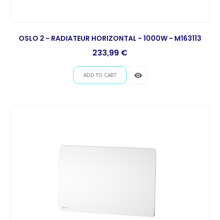
OSLO 2 - RADIATEUR HORIZONTAL - 1000W - M163113
Prix
233,99 €
remove_red_eye
ADD TO CART