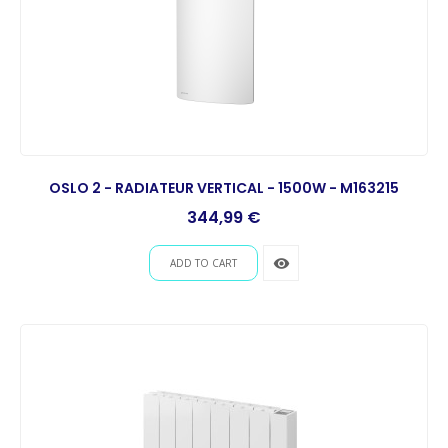
OSLO 2 - RADIATEUR VERTICAL - 1500W - M163215
Prix
344,99 €
remove_red_eye
ADD TO CART