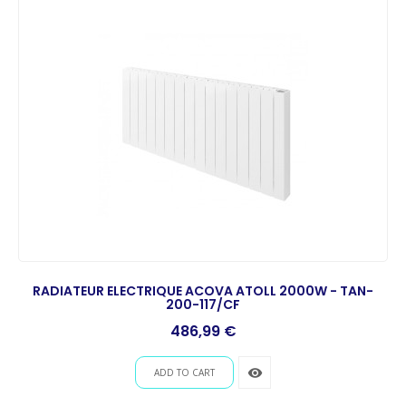
RADIATEUR ELECTRIQUE ACOVA ATOLL 2000W - TAN-
200-117/CF
Prix
486,99 €
remove_red_eye
ADD TO CART