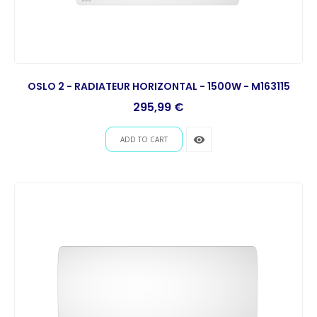
OSLO 2 - RADIATEUR HORIZONTAL - 1500W - M163115
Prix
295,99 €
remove_red_eye
ADD TO CART