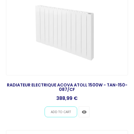
RADIATEUR ELECTRIQUE ACOVA ATOLL 1500W - TAN-150-
087/CF
Prix
388,99 €
remove_red_eye
ADD TO CART