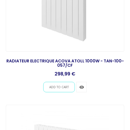
RADIATEUR ELECTRIQUE ACOVA ATOLL 1000W - TAN-100-
057/CF
Prix
298,99 €
remove_red_eye
ADD TO CART