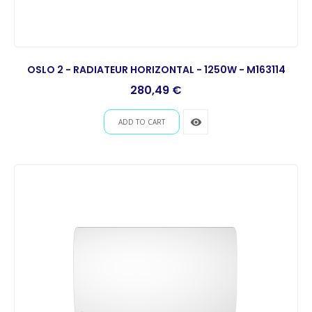
OSLO 2 - RADIATEUR HORIZONTAL - 1250W - M163114
Prix
280,49 €
remove_red_eye
ADD TO CART