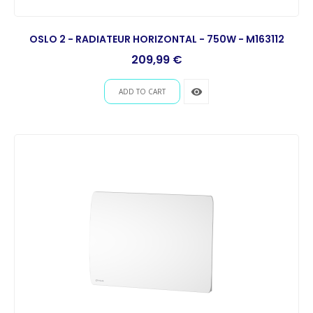
OSLO 2 - RADIATEUR HORIZONTAL - 750W - M163112
Prix
209,99 €
remove_red_eye
ADD TO CART