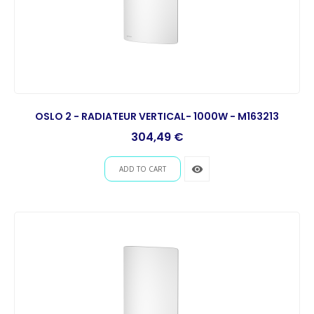
OSLO 2 - RADIATEUR VERTICAL- 1000W - M163213
Prix
304,49 €
remove_red_eye
ADD TO CART