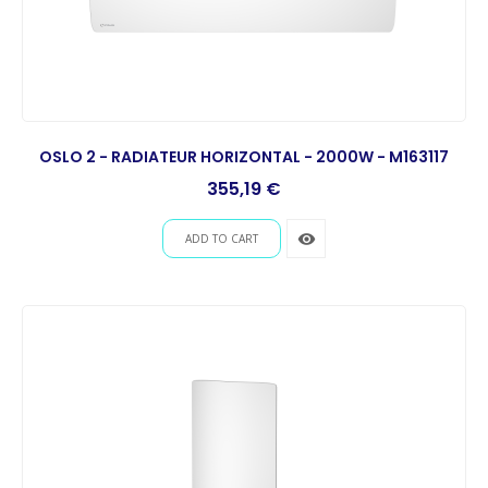
OSLO 2 - RADIATEUR HORIZONTAL - 2000W - M163117
Prix
355,19 €
remove_red_eye
ADD TO CART