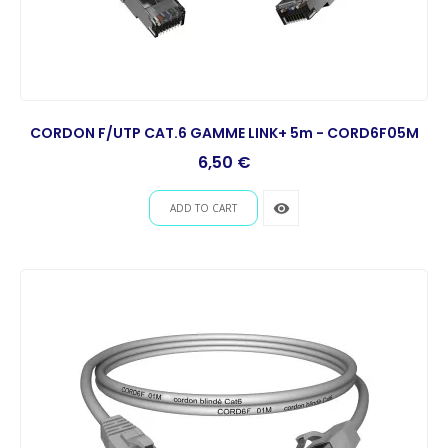
CORDON F/UTP CAT.6 GAMME LINK+ 5m - CORD6F05M
Prix
6,50 €
remove_red_eye
ADD TO CART