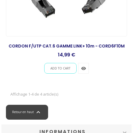
CORDON F/UTP CAT.6 GAMME LINK+ 10m - CORD6F10M
Prix
14,99 €
remove_red_eye
ADD TO CART
Affichage 1-4 de 4 article(s)

Retour en haut
INFORMATIONS
