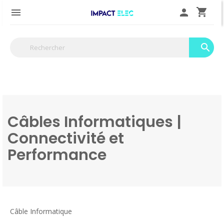
shopping_cart

person
search
Câbles Informatiques |
Connectivité et
Performance
Câble Informatique