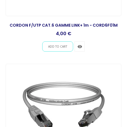
CORDON F/UTP CAT.6 GAMME LINK+ 1m - CORD6F01M
Prix
4,00 €
remove_red_eye
ADD TO CART