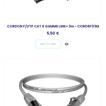
CORDON F/UTP CAT.6 GAMME LINK+ 3m - CORD6F03M
Prix
5,50 €
remove_red_eye
ADD TO CART