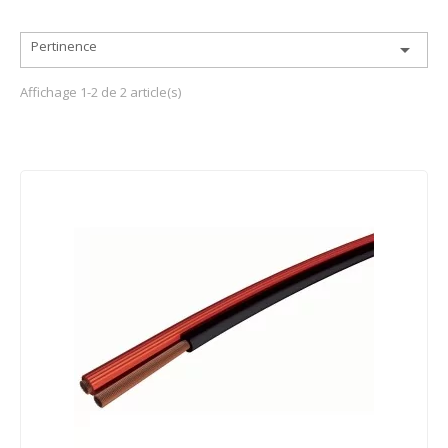
Pertinence

Affichage 1-2 de 2 article(s)