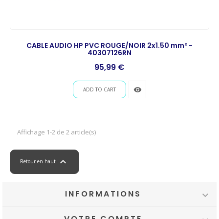
CABLE AUDIO HP PVC ROUGE/NOIR 2x1.50 mm² -
40307126RN
Prix
95,99 €
remove_red_eye
ADD TO CART
Affichage 1-2 de 2 article(s)

Retour en haut
INFORMATIONS

VOTRE COMPTE