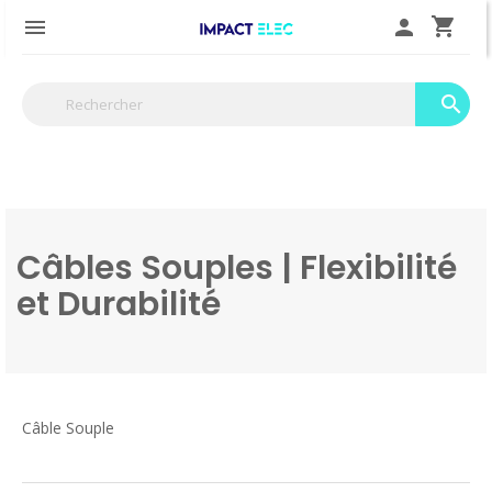
shopping_cart

person
search
Câbles Souples | Flexibilité
et Durabilité
Câble Souple