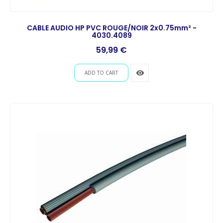
CABLE AUDIO HP PVC ROUGE/NOIR 2x0.75mm² -
4030.4089
Prix
59,99 €
remove_red_eye
ADD TO CART