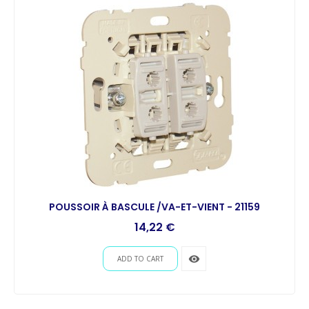
POUSSOIR À BASCULE /VA-ET-VIENT - 21159
14,22 €
remove_red_eye
ADD TO CART