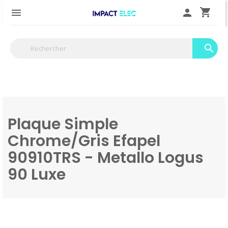
shopping_cart

person
search
Plaque Simple
Chrome/Gris Efapel
90910TRS - Metallo Logus
90 Luxe