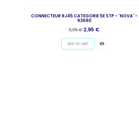
CONNECTEUR RJ45 CATEGORIE 5E STP - 'NOVA' -
93690
Prix
Prix
2,95 €
5,95 €
de
base
remove_red_eye
ADD TO CART