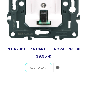
INTERRUPTEUR A CARTES - 'NOVA' - 93830
Prix
39,95 €
remove_red_eye
ADD TO CART