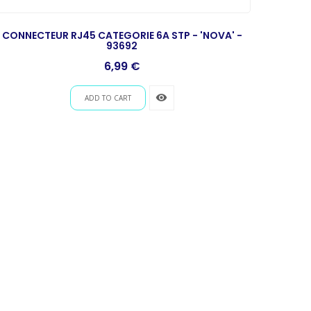
CONNECTEUR RJ45 CATEGORIE 6A STP - 'NOVA' -
93692
Prix
6,99 €
remove_red_eye
ADD TO CART