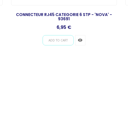
CONNECTEUR RJ45 CATEGORIE 6 STP - 'NOVA' -
93691
Prix
6,95 €
remove_red_eye
ADD TO CART