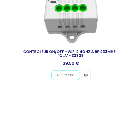
CONTROLEUR ON/OFF - WIFI 2.4GHZ & RF 433MHZ 
'OLA' - 33309
Prix
39,50 €
remove_red_eye
ADD TO CART