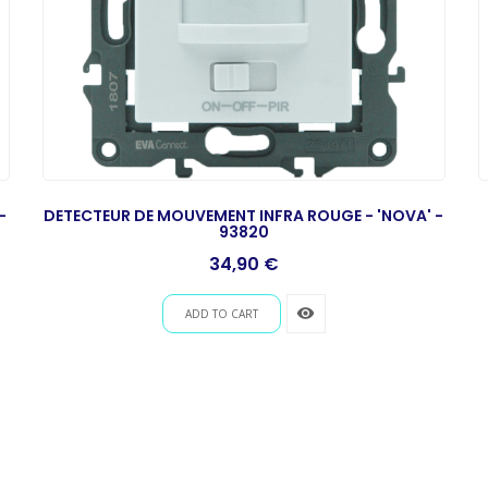
-
DETECTEUR DE MOUVEMENT INFRA ROUGE - 'NOVA' -
93820
Prix
34,90 €
remove_red_eye
ADD TO CART