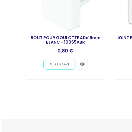
VEC
BOUT POUR GOULOTTE 40x16mm
JOINT 
0510CBR
BLANC - 10065ABR
0,80 €
remove_red_eye
ADD TO CART