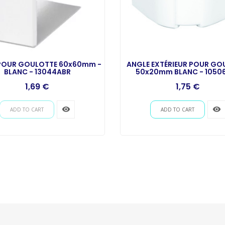
POUR GOULOTTE 60x60mm -
ANGLE EXTÉRIEUR POUR GO
BLANC - 13044ABR
50x20mm BLANC - 1050
1,69 €
1,75 €
remove_red_eye
remove_red_eye
ADD TO CART
ADD TO CART