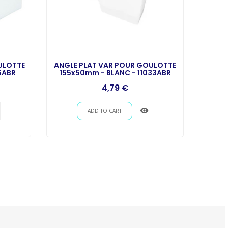
ULOTTE
ANGLE PLAT VAR POUR GOULOTTE
Cou
6ABR
155x50mm - BLANC - 11033ABR
4,79 €
remove_red_eye
ADD TO CART