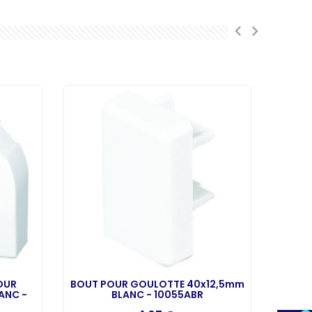
OUR
BOUT POUR GOULOTTE 40x12,5mm
ANGL
ANC -
BLANC - 10055ABR
GOU