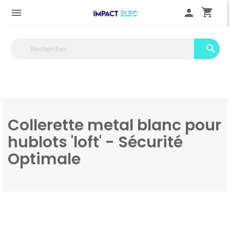
shopping_cart

person
search
Collerette metal blanc pour
hublots 'loft' - Sécurité
Optimale