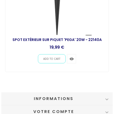
SPOT EXTÈRIEUR SUR PIQUET 'PEGA' 20W - 22140A
19,99 €
remove_red_eye
ADD TO CART
INFORMATIONS

VOTRE COMPTE
