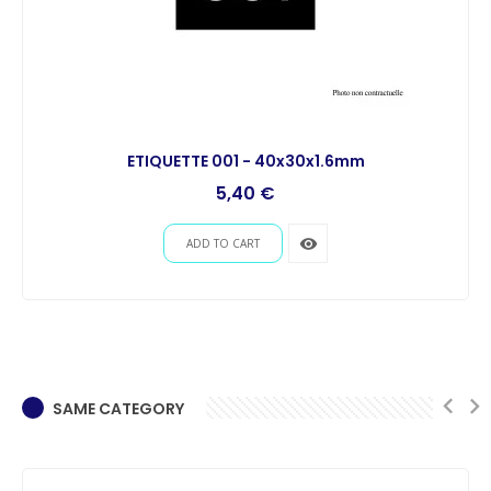
ETIQUETTE 001 - 40x30x1.6mm
5,40 €
remove_red_eye
ADD TO CART
SAME CATEGORY