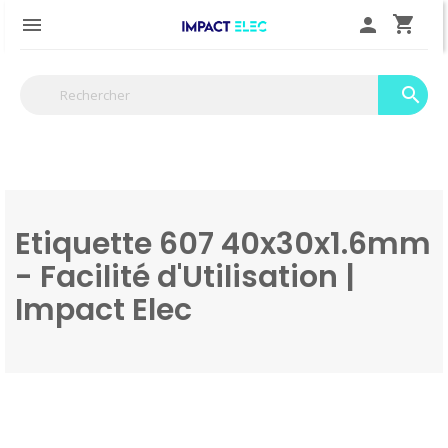
shopping_cart

person
search
Etiquette 607 40x30x1.6mm
- Facilité d'Utilisation |
Impact Elec