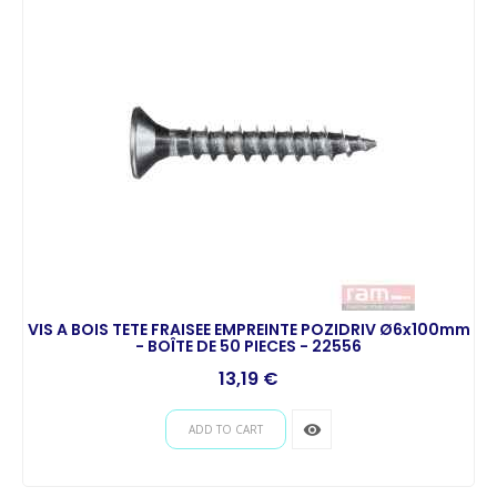
VIS A BOIS TETE FRAISEE EMPREINTE POZIDRIV Ø6x100mm
- BOÎTE DE 50 PIECES - 22556
13,19 €
remove_red_eye
ADD TO CART