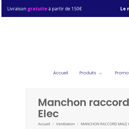
Livraison
gratuite
à partir de 150€
Le 
Accueil
Produits
Promo

Manchon raccord 
Elec
Accueil
Ventilation
MANCHON RACCORD MALE Ø