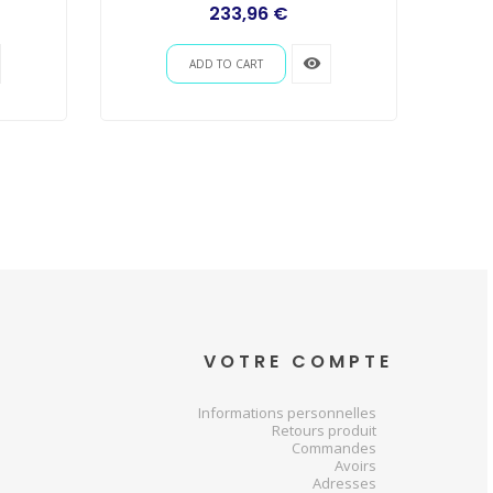
233,96 €
remove_red_eye
ADD TO CART
VOTRE COMPTE
Informations personnelles
Retours produit
Commandes
Avoirs
Adresses