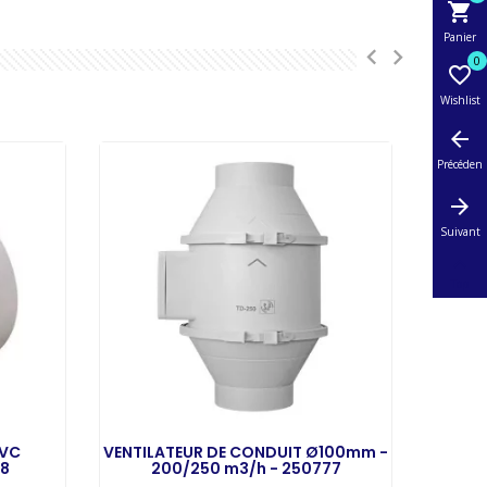
shopping_cart
Panier
0

Wishlist
arrow_back
Précédent
arrow_forward
Suivant

Top
PVC
VENTILATEUR DE CONDUIT Ø100mm -
BOUCH
08
200/250 m3/h - 250777