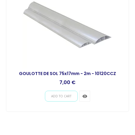
GOULOTTE DE SOL 75x17mm - 2m - 10120CCZ
7,00 €
remove_red_eye
ADD TO CART