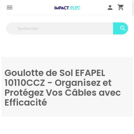
shopping_cart

person
search
Goulotte de Sol EFAPEL
10110CCZ - Organisez et
Protégez Vos Câbles avec
Efficacité